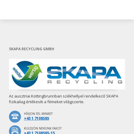
SKAPA RECYCLING GMBH
Az ausztriai Kottingbrunnban székhellyel rendelkező SKAPA
fizikailag értékesíti a fémeket világszerte.
HÍVJON FEL MINKET
+43 1 7108585
KÜLDJÖN NEKÜNK FAXOT
+43 1 7108585-15