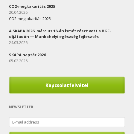
CO2-megtakarítás 2025
20.04.2026
CO2-megtakarítás 2025
A SKAPA 2026. március 18-án ismét részt vett a BGF-
díjátadón –– Munkahelyi egészségfejlesztés
24.03.2026
SKAPA naptár 2026
05.02.2026
Kapcsolatfelvétel
NEWSLETTER
E-
mail
address