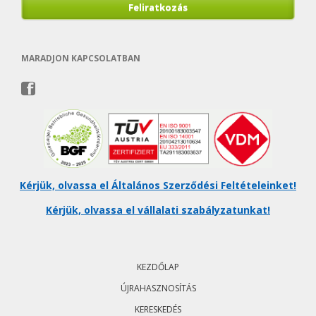
Feliratkozás
MARADJON KAPCSOLATBAN
Kérjük, olvassa el Általános Szerződési Feltételeinket!
Kérjük, olvassa el vállalati szabályzatunkat!
Skip
navigation
KEZDŐLAP
ÚJRAHASZNOSÍTÁS
KERESKEDÉS