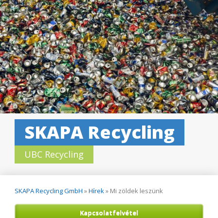
SKAPA Recycling
UBC Recycling
SKAPA Recycling GmbH
»
Hírek
»
Mi zöldek leszünk
Kapcsolatfelvétel