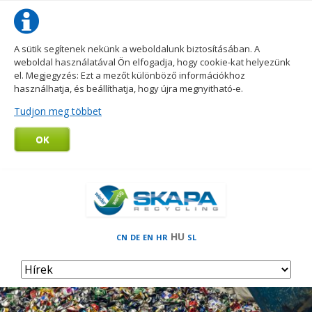
A sütik segítenek nekünk a weboldalunk biztosításában. A
weboldal használatával Ön elfogadja, hogy cookie-kat helyezünk
el. Megjegyzés: Ezt a mezőt különböző információkhoz
használhatja, és beállíthatja, hogy újra megnyitható-e.
Tudjon meg többet
OK
HU
CN
DE
EN
HR
SL
Skip
navigation