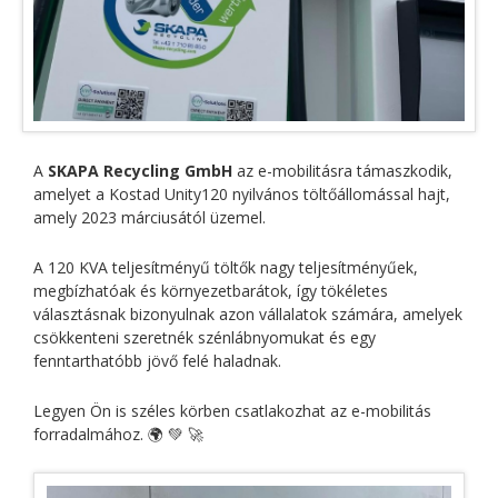
A
SKAPA Recycling GmbH
az e-mobilitásra támaszkodik,
amelyet a Kostad Unity120 nyilvános töltőállomással hajt,
amely 2023 márciusától üzemel.
A 120 KVA teljesítményű töltők nagy teljesítményűek,
megbízhatóak és környezetbarátok, így tökéletes
választásnak bizonyulnak azon vállalatok számára, amelyek
csökkenteni szeretnék szénlábnyomukat és egy
fenntarthatóbb jövő felé haladnak.
Legyen Ön is széles körben csatlakozhat az e-mobilitás
forradalmához. 🌍 💚 🚀