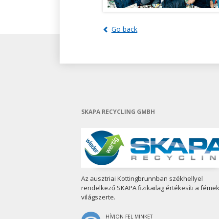
Go back
SKAPA RECYCLING GMBH
Az ausztriai Kottingbrunnban székhellyel
rendelkező SKAPA fizikailag értékesíti a féme
világszerte.
HÍVJON FEL MINKET