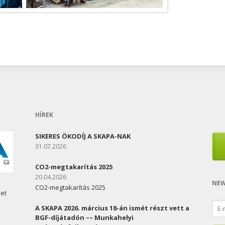
HÍREK
SIKERES ÖKODÍJ A SKAPA-NAK
31.07.2026
CO2-megtakarítás 2025
20.04.2026
NEW
CO2-megtakarítás 2025
ket
E-
A SKAPA 2026. március 18-án ismét részt vett a
mail
BGF-díjátadón –– Munkahelyi
add