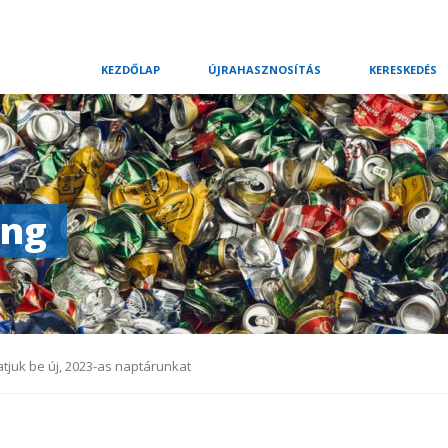
Skip
KEZDŐLAP
ÚJRAHASZNOSÍTÁS
KERESKEDÉS
navigation
ing
juk be új, 2023-as naptárunkat