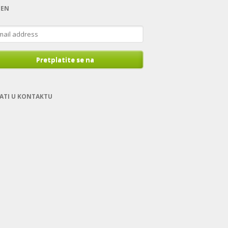
TEN
ress
Pretplatite se na
ATI U KONTAKTU