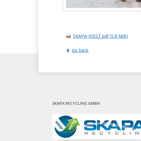
SKAPA-JOEST.pdf
(5.8 MiB)
Go back
SKAPA RECYCLING GMBH