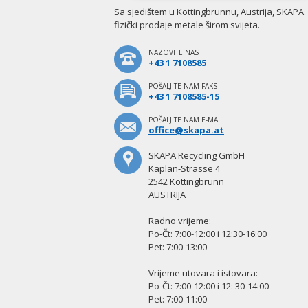
Sa sjedištem u Kottingbrunnu, Austrija, SKAPA
fizički prodaje metale širom svijeta.
NAZOVITE NAS
+43 1 7108585
POŠALJITE NAM FAKS
+43 1 7108585-15
POŠALJITE NAM E-MAIL
office@skapa.at
SKAPA Recycling GmbH
Kaplan-Strasse 4
2542 Kottingbrunn
AUSTRIJA
Radno vrijeme:
Po-Čt: 7:00-12:00 i 12:30-16:00
Pet: 7:00-13:00
Vrijeme utovara i istovara:
Po-Čt: 7:00-12:00 i 12: 30-14:00
Pet: 7:00-11:00