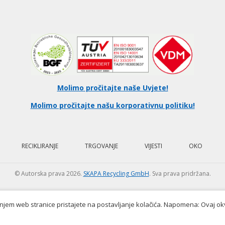
Molimo pročitajte naše Uvjete!
Molimo pročitajte našu korporativnu politiku!
RECIKLIRANJE
TRGOVANJE
VIJESTI
OKO
© Autorska prava 2026.
SKAPA Recycling GmbH
. Sva prava pridržana.
jem web stranice pristajete na postavljanje kolačića. Napomena: Ovaj okvi