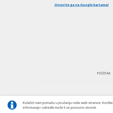
Otvorite ga na Google kartama!
Skip
navigation
POČETAK
Kolačići nam pomažu u pružanju naše web stranice. Korišten
informacije i odrediti može li se ponovno otvoriti.