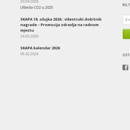
20.04.2026
BIL
Ušteda CO2 u 2025
E-
SKAPA 18. ožujka 2026.: višestruki dobitnik
mail
nagrade – Promocija zdravlja na radnom
add
mjestu
24.03.2026
SKAPA kalendar 2026
05.02.2026
OST