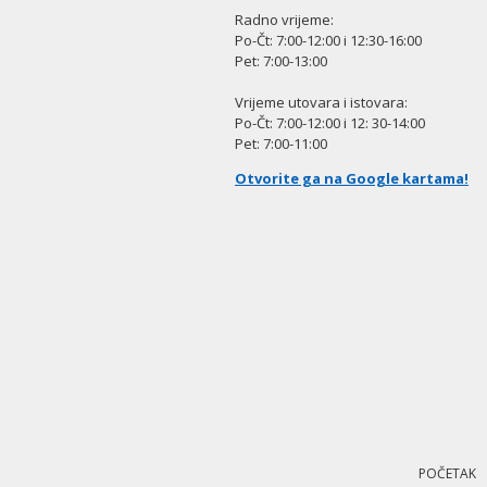
Radno vrijeme:
Po-Čt: 7:00-12:00 i 12:30-16:00
Pet: 7:00-13:00
Vrijeme utovara i istovara:
Po-Čt: 7:00-12:00 i 12: 30-14:00
Pet: 7:00-11:00
Otvorite ga na Google kartama!
Skip
navigation
POČETAK