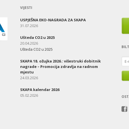
VIJESTI
USPJEŠNA EKO-NAGRADA ZA SKAPA
31.07.2026
Ušteda CO2 u 2025
20.04.2026
BIL
Ušteda CO2 u 2025
E-
SKAPA 18. ožujka 2026.: višestruki dobitnik
mail
nagrade – Promocija zdravlja na radnom
add
mjestu
24.03.2026
SKAPA kalendar 2026
05.02.2026
OST