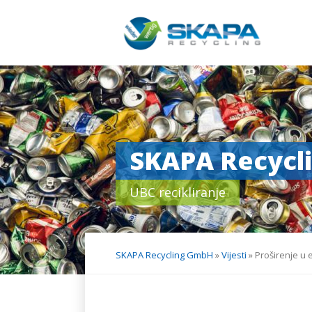
Skip
navigation
SKAPA Recycl
UBC recikliranje
SKAPA Recycling GmbH
»
Vijesti
»
Proširenje u 