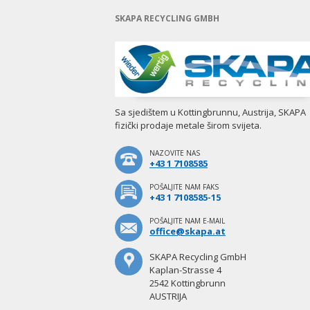
SKAPA RECYCLING GMBH
Sa sjedištem u Kottingbrunnu, Austrija, SKAPA
fizički prodaje metale širom svijeta.
NAZOVITE NAS
+43 1 7108585
POŠALJITE NAM FAKS
+43 1 7108585-15
POŠALJITE NAM E-MAIL
office@skapa.at
SKAPA Recycling GmbH
Kaplan-Strasse 4
2542 Kottingbrunn
AUSTRIJA