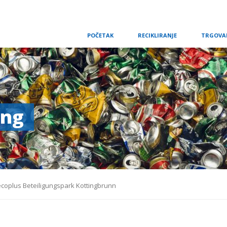
Skip
POČETAK
RECIKLIRANJE
TRGOVA
navigation
ing
ecoplus Beteiligungspark Kottingbrunn