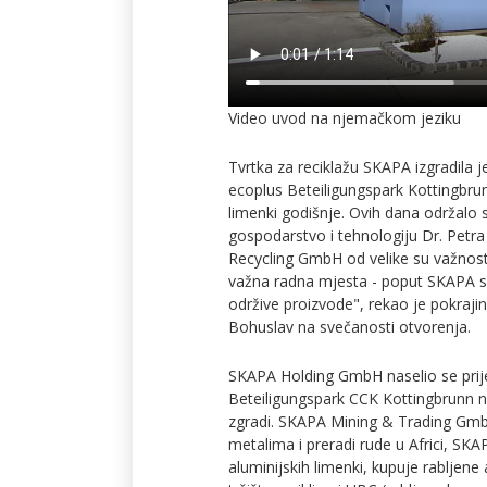
Video uvod na njemačkom jeziku
Tvrtka za reciklažu SKAPA izgradila 
ecoplus Beteiligungspark Kottingbrun
limenki godišnje. Ovih dana održalo 
gospodarstvo i tehnologiju Dr. Petr
Recycling GmbH od velike su važnosti
važna radna mjesta - poput SKAPA sa
održive proizvode", rekao je pokraji
Bohuslav na svečanosti otvorenja.
SKAPA Holding GmbH naselio se prije
Beteiligungspark CCK Kottingbrunn n
zgradi. SKAPA Mining & Trading Gmb
metalima i preradi rude u Africi, SKA
aluminijskih limenki, kupuje rabljene 