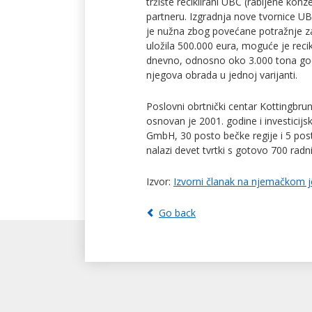
tržište reciklirani UBC (rabljene kon
partneru. Izgradnja nove tvornice U
je nužna zbog povećane potražnje z
uložila 500.000 eura, moguće je recik
dnevno, odnosno oko 3.000 tona god
njegova obrada u jednoj varijanti.
Poslovni obrtnički centar Kottingbrun
osnovan je 2001. godine i investicijs
GmbH, 30 posto bečke regije i 5 po
nalazi devet tvrtki s gotovo 700 radn
Izvor:
Izvorni članak na njemačkom j
Go back