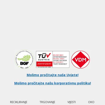
Molimo pročitajte naše Uvjete!
Molimo pročitajte našu korporativnu politiku!
RECIKLIRANJE
TRGOVANJE
VIJESTI
OKO