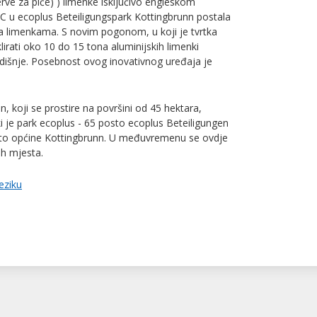
zerve za piće) ) limenke isključivo engleskom
BC u ecoplus Beteiligungspark Kottingbrunn postala
a limenkama. S novim pogonom, u koji je tvrtka
lirati oko 10 do 15 tona aluminijskih limenki
išnje. Posebnost ovog inovativnog uređaja je
n, koji se prostire na površini od 45 hektara,
ki je park ecoplus - 65 posto ecoplus Beteiligungen
sto općine Kottingbrunn. U međuvremenu se ovdje
ih mjesta.
eziku