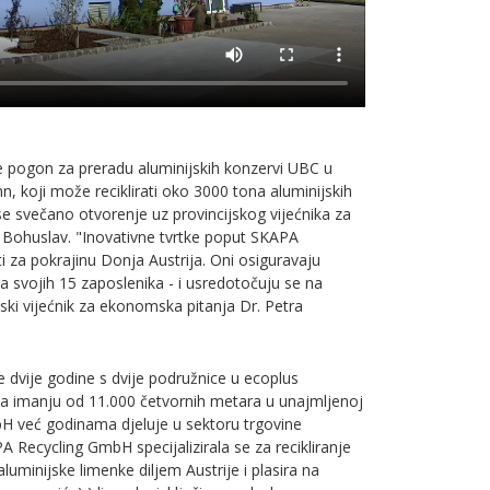
je pogon za preradu aluminijskih konzervi UBC u
n, koji može reciklirati oko 3000 tona aluminijskih
se svečano otvorenje uz provincijskog vijećnika za
a Bohuslav. "Inovativne tvrtke poput SKAPA
 za pokrajinu Donja Austrija. Oni osiguravaju
 svojih 15 zaposlenika - i usredotočuju se na
nski vijećnik za ekonomska pitanja Dr. Petra
 dvije godine s dvije podružnice u ecoplus
a imanju od 11.000 četvornih metara u unajmljenoj
H već godinama djeluje u sektoru trgovine
PA Recycling GmbH specijalizirala se za recikliranje
aluminijske limenke diljem Austrije i plasira na