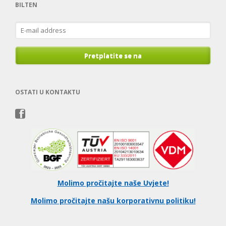
BILTEN
E-
mail
address
Pretplatite se na
OSTATI U KONTAKTU
Molimo pročitajte naše Uvjete!
Molimo pročitajte našu korporativnu politiku!
Skip