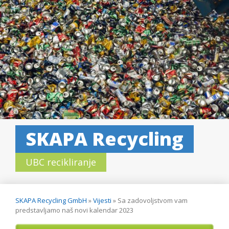
SKAPA Recycling
UBC recikliranje
SKAPA Recycling GmbH
»
Vijesti
»
Sa zadovoljstvom vam
predstavljamo naš novi kalendar 2023