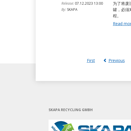
为了将废旧饮
Release:
07.12.2023 13:00
罐，必须
By:
SKAPA
程。
Read mo
First
Previous
SKAPA RECYCLING GMBH