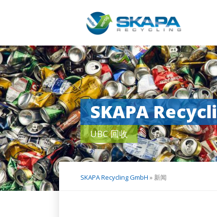
Skip
navigation
SKAPA Recycl
UBC 回收
SKAPA Recycling GmbH
»
新闻