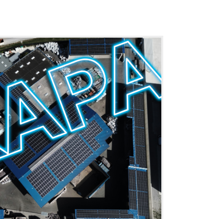
州
2022
年
经
济
报
告
及
2022
年
以
后
的
项
目