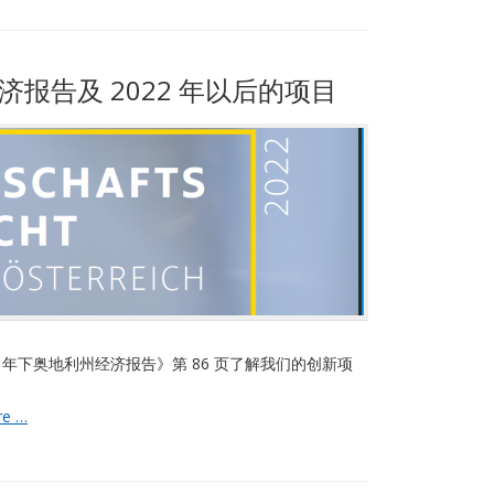
志
愿
消
防
经济报告及 2022 年以后的项目
队
的
可
持
续
推
广
2 年下奥地利州经济报告》第 86 页了解我们的创新项
下
re …
奥
地
利