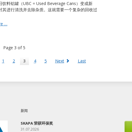
料铝罐（UBC = Used Beverage Cans）变成新
对其进行清洗并去除杂质。这就需要一个复杂的回收过
从
re …
罐
头
到
Page 3 of 5
罐
头
1
2
3
4
5
Next
Last
新闻
SKAPA 荣获环保奖
31.07.2026