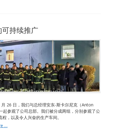
年
二
氧
化
碳
队的可持续推广
减
排
量
 2 月 26 日，我们与总经理安东-斯卡尔尼克（Anton
ik）一起参观了公司总部。我们被分成两组，分别参观了公
流程，以及令人兴奋的生产车间。
SKAPA
re …
对